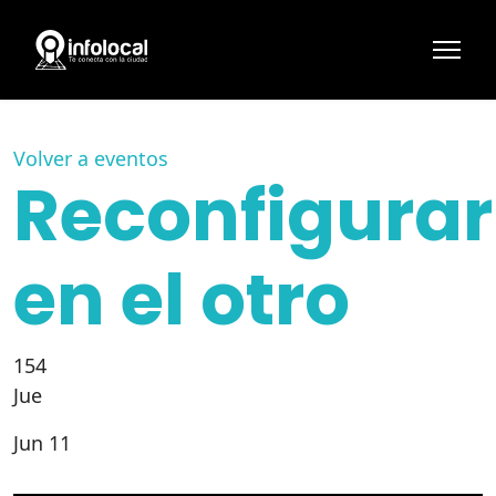
Volver a eventos
Reconfigura
en el otro
154
Jue
Jun 11