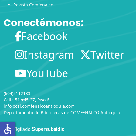
Revista Comfenalco
Conectémonos:
Facebook
Instagram
Twitter
YouTube
(604)5112133
Calle 51 #45-37, Piso 6
infolocal.comfenalcoantioquia.com
Departamento de Bibliotecas
de
COMFENALCO Antioquia
accessible