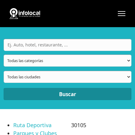
Buscar
Ruta Deportiva
30105
Parques y Clubes