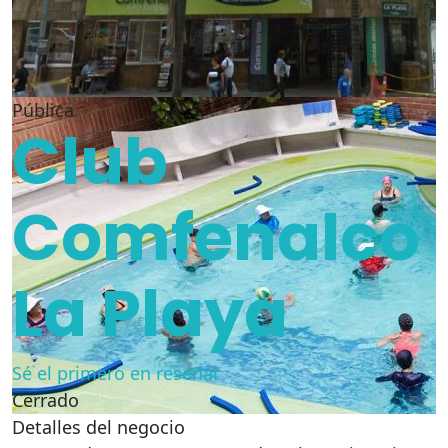
Pública
Club
Comfenalco
La Playa
Sé el primero en reseñar
Cerrado
Detalles del negocio