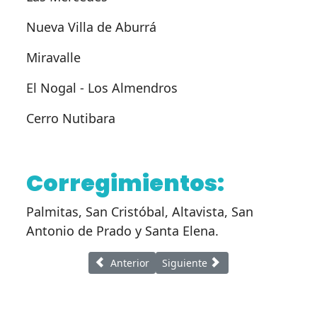
Nueva Villa de Aburrá
Miravalle
El Nogal - Los Almendros
Cerro Nutibara
Corregimientos:
Palmitas, San Cristóbal, Altavista, San
Antonio de Prado y Santa Elena.
Artículo anterior: Patrimonio Histórico
Artículo siguiente: Ordenamien
Anterior
Siguiente