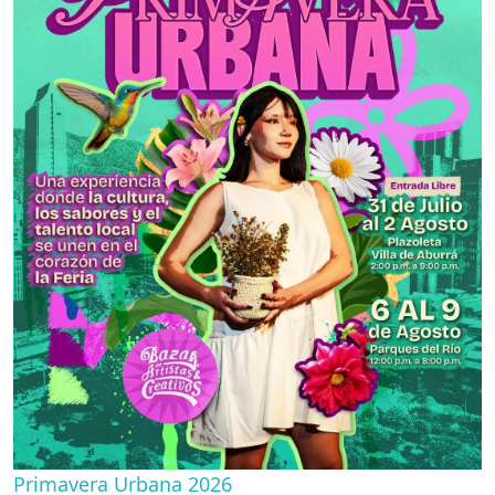
Primavera Urbana 2026