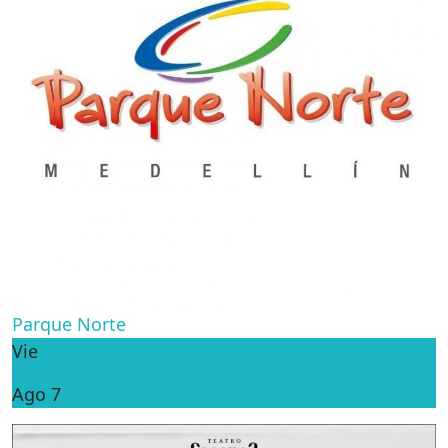
Parque Norte
Vie
Ago 7