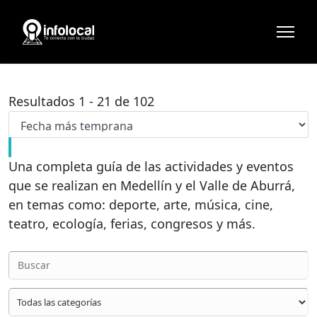
Resultados
1
-
21
de
102
Una completa guía de las actividades y eventos
que se realizan en Medellín y el Valle de Aburrá,
en temas como: deporte, arte, música, cine,
teatro, ecología, ferias, congresos y más.