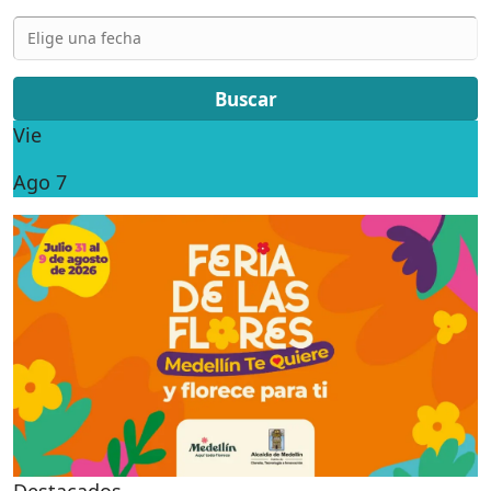
Buscar
Vie
Ago 7
Destacados