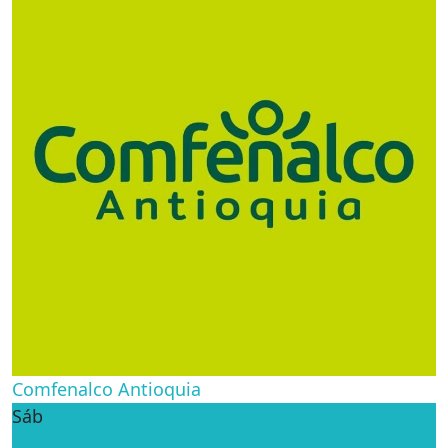
Comfenalco Antioquia
Sáb