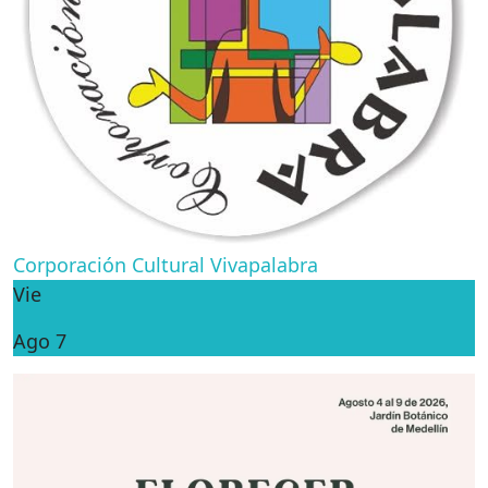
Corporación Cultural Vivapalabra
Vie
Ago 7