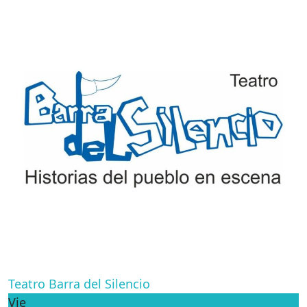
Teatro Barra del Silencio
Vie