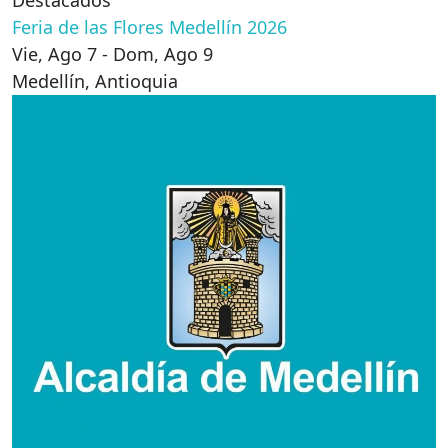
Feria de las Flores Medellín 2026
Vie, Ago 7 - Dom, Ago 9
Medellín
,
Antioquia