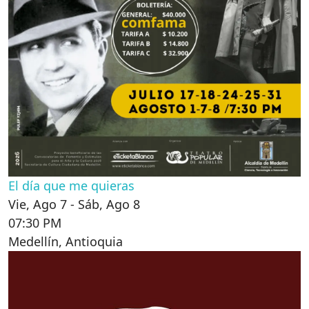
El día que me quieras
Vie, Ago 7 - Sáb, Ago 8
07:30 PM
Medellín
,
Antioquia