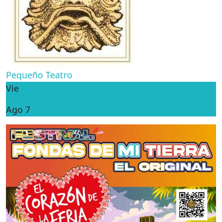
Pequeño Teatro
Vie
Ago 7