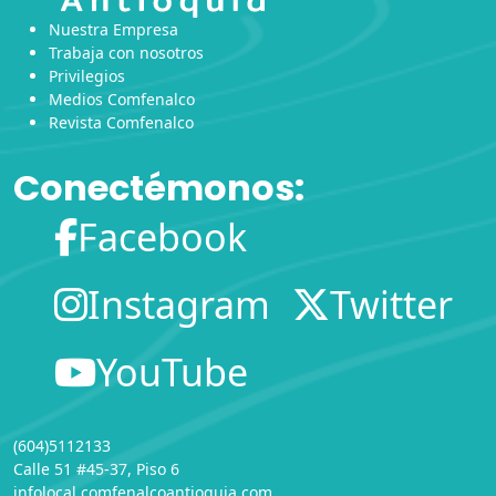
Nuestra Empresa
Trabaja con nosotros
Privilegios
Medios Comfenalco
Revista Comfenalco
Conectémonos:
Facebook
Instagram
Twitter
YouTube
(604)5112133
Calle 51 #45-37, Piso 6
infolocal.comfenalcoantioquia.com