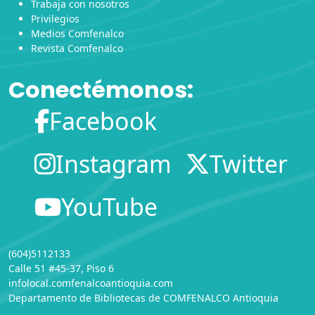
Trabaja con nosotros
Privilegios
Medios Comfenalco
Revista Comfenalco
Conectémonos:
Facebook
Instagram
Twitter
YouTube
(604)5112133
Calle 51 #45-37, Piso 6
infolocal.comfenalcoantioquia.com
Departamento de Bibliotecas
de
COMFENALCO Antioquia