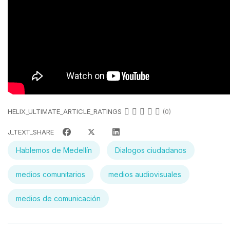
HELIX_ULTIMATE_ARTICLE_RATINGS
(0)
J_TEXT_SHARE
Hablemos de Medellín
Dialogos ciudadanos
medios comunitarios
medios audiovisuales
medios de comunicación