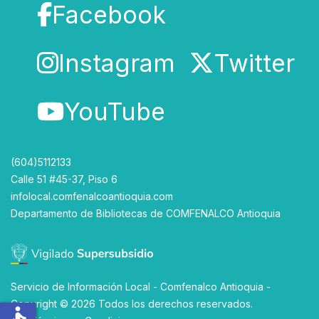
Facebook
Instagram
Twitter
YouTube
(604)5112133
Calle 51 #45-37, Piso 6
infolocal.comfenalcoantioquia.com
Departamento de Bibliotecas
de
COMFENALCO Antioquia
Servicio de Información Local - Comfenalco Antioquia -
Copyright © 2026 Todos los derechos reservados.
accessible