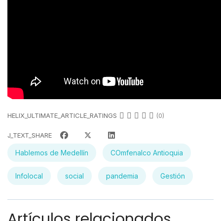
HELIX_ULTIMATE_ARTICLE_RATINGS
(0)
J_TEXT_SHARE
Hablemos de Medellín
COmfenalco Antioquia
Infolocal
social
pandemia
Gestión
Artículos relacionados