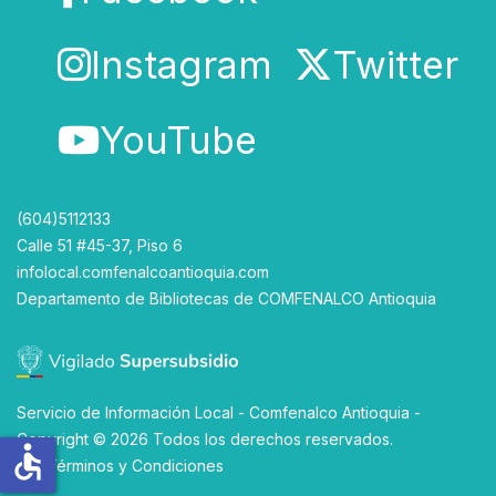
Instagram
Twitter
YouTube
(604)5112133
Calle 51 #45-37, Piso 6
infolocal.comfenalcoantioquia.com
Departamento de Bibliotecas
de
COMFENALCO Antioquia
Servicio de Información Local - Comfenalco Antioquia -
Copyright © 2026 Todos los derechos reservados.
accessible
Ver
Términos y Condiciones