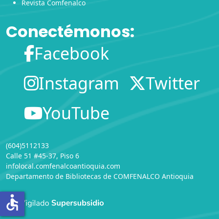
Revista Comfenalco
Conectémonos:
Facebook
Instagram
Twitter
YouTube
(604)5112133
Calle 51 #45-37, Piso 6
infolocal.comfenalcoantioquia.com
Departamento de Bibliotecas
de
COMFENALCO Antioquia
accessible