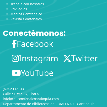
Trabaja con nosotros
Privilegios
Medios Comfenalco
Revista Comfenalco
Conectémonos:
Facebook
Instagram
Twitter
YouTube
(604)5112133
Calle 51 #45-37, Piso 6
infolocal.comfenalcoantioquia.com
Departamento de Bibliotecas
de
COMFENALCO Antioquia