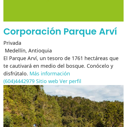
Corporación Parque Arví
Privada
Medellín
,
Antioquia
El Parque Arví, un tesoro de 1761 hectáreas que
te cautivará en medio del bosque. Conócelo y
disfrútalo.
Más información
(604)4442979
Sitio web
Ver perfil