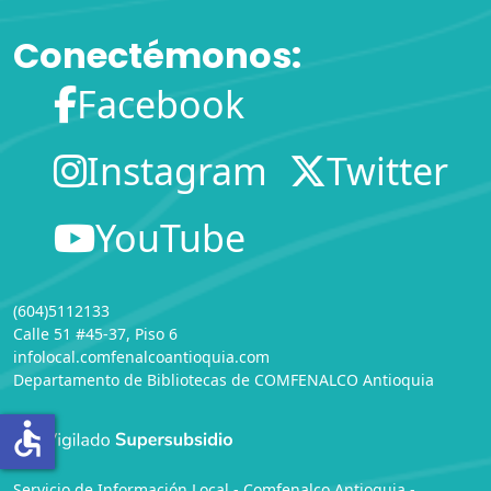
Conectémonos:
Facebook
Instagram
Twitter
YouTube
(604)5112133
Calle 51 #45-37, Piso 6
infolocal.comfenalcoantioquia.com
Departamento de Bibliotecas
de
COMFENALCO Antioquia
accessible
Servicio de Información Local - Comfenalco Antioquia -