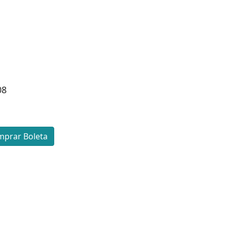
08
prar Boleta