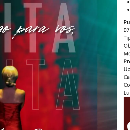
Pu
07
Ti
Ob
M
Pr
Ub
Ca
Co
Lu