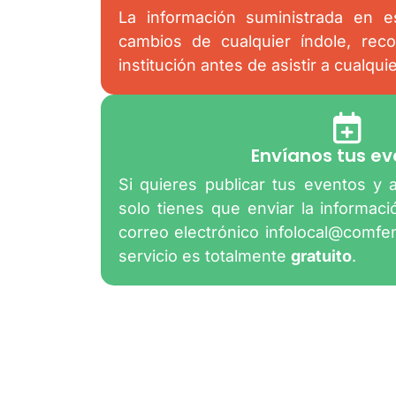
La información suministrada en es
cambios de cualquier índole, rec
institución antes de asistir a cualqui
Envíanos tus ev
Si quieres publicar tus eventos y 
solo tienes que enviar la informac
correo electrónico
infolocal@comfe
servicio es totalmente
gratuito
.