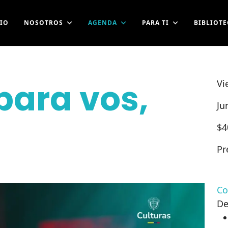
CIO
NOSOTROS
AGENDA
PARA TI
BIBLIOTE
para vos,
Vi
Ju
$
4
Pr
Co
De