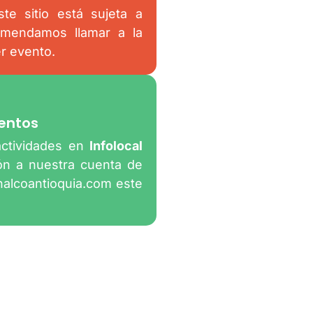
te sitio está sujeta a
omendamos llamar a la
er evento.
entos
actividades en
Infolocal
ión a nuestra cuenta de
nalcoantioquia.com
este