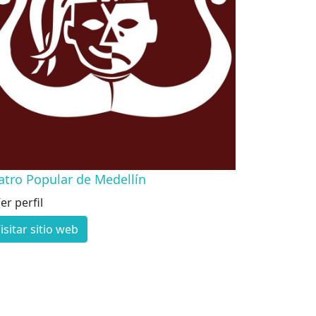
atro Popular de Medellín
er perfil
isitar sitio web