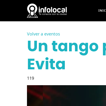
INI
Volver a eventos
Un tango 
Evita
119