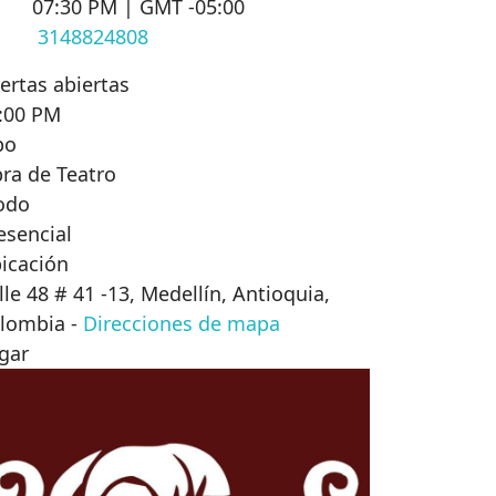
07:30 PM | GMT -05:00
3148824808
ertas abiertas
:00 PM
po
ra de Teatro
odo
esencial
icación
lle 48 # 41 -13, Medellín, Antioquia,
lombia
-
Direcciones de mapa
gar