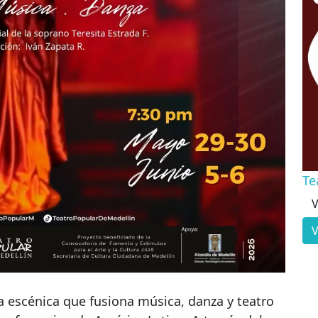
Te
V
V
 escénica que fusiona música, danza y teatro