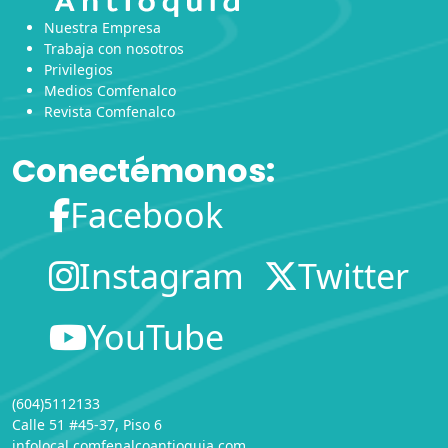
Nuestra Empresa
Trabaja con nosotros
Privilegios
Medios Comfenalco
Revista Comfenalco
Conectémonos:
Facebook
Instagram
Twitter
YouTube
(604)5112133
Calle 51 #45-37, Piso 6
infolocal.comfenalcoantioquia.com