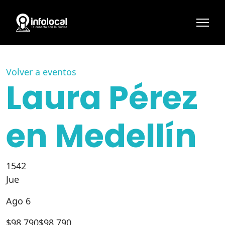
Volver a eventos
Laura Pérez
en Medellín
1542
Jue
Ago 6
$
98.790
$98.790