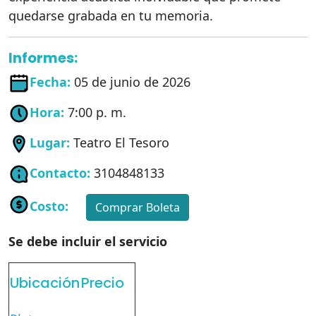
quedarse grabada en tu memoria.
Informes:
Fecha:
05 de junio de 2026
Hora:
7:00 p. m.
Lugar:
Teatro El Tesoro
Contacto:
3104848133
Costo:
Comprar Boleta
Se debe incluir el servicio
Ubicación
Precio