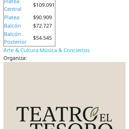
Platea
$109.091
Central
Platea
$90.909
Balcón
$72.727
Balcón
$54.545
Posterior
Arte & Cultura
Música & Conciertos
Organiza: