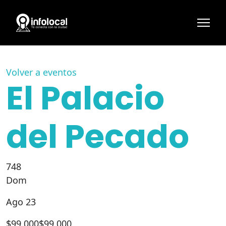
Volver a eventos
El Palacio
del Pecado
748
Dom
Ago 23
$
99.000
$99.000