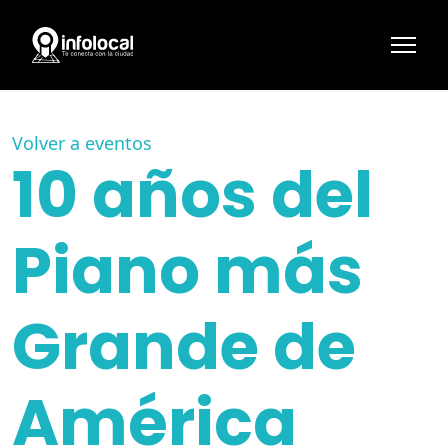
Volver a eventos
10 años del
Piano más
Grande de
América