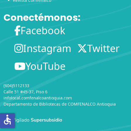
Revista Comfenalco
Conectémonos:
Facebook
Instagram
Twitter
YouTube
(604)5112133
Calle 51 #45-37, Piso 6
infolocal.comfenalcoantioquia.com
Departamento de Bibliotecas
de
COMFENALCO Antioquia
accessible