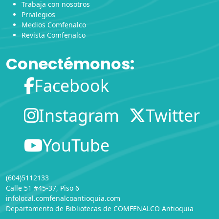
Trabaja con nosotros
Privilegios
Medios Comfenalco
Revista Comfenalco
Conectémonos:
Facebook
Instagram
Twitter
YouTube
(604)5112133
Calle 51 #45-37, Piso 6
infolocal.comfenalcoantioquia.com
Departamento de Bibliotecas
de
COMFENALCO Antioquia