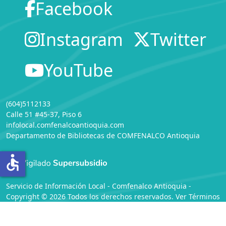
Facebook
Instagram
Twitter
YouTube
(604)5112133
Calle 51 #45-37, Piso 6
infolocal.comfenalcoantioquia.com
Departamento de Bibliotecas
de
COMFENALCO Antioquia
accessible
Servicio de Información Local - Comfenalco Antioquia -
Copyright © 2026 Todos los derechos reservados. Ver
Términos
y Condiciones