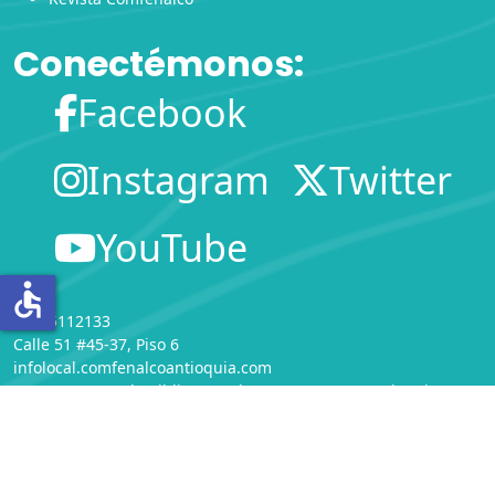
Conectémonos:
Facebook
Instagram
Twitter
YouTube
accessible
(604)5112133
Calle 51 #45-37, Piso 6
infolocal.comfenalcoantioquia.com
Departamento de Bibliotecas
de
COMFENALCO Antioquia