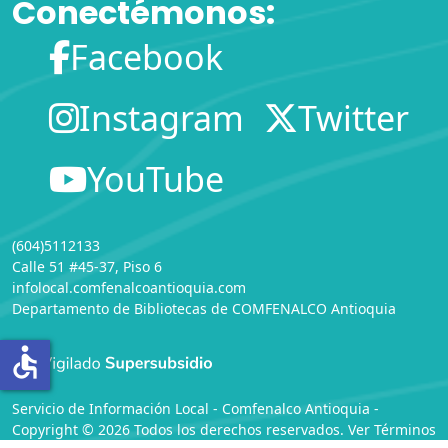
Conectémonos:
Facebook
Instagram
Twitter
YouTube
(604)5112133
Calle 51 #45-37, Piso 6
infolocal.comfenalcoantioquia.com
Departamento de Bibliotecas
de
COMFENALCO Antioquia
accessible
Servicio de Información Local - Comfenalco Antioquia -
Copyright © 2026 Todos los derechos reservados. Ver
Términos