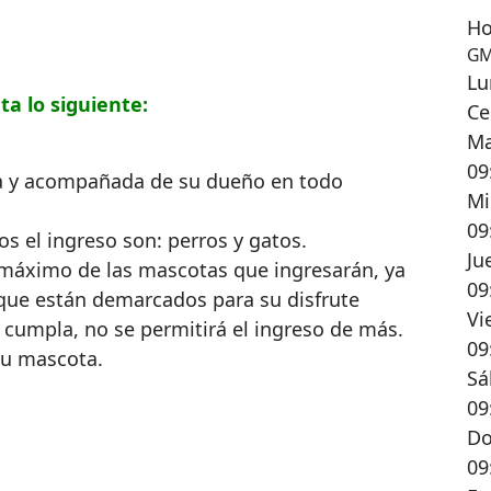
Ho
GM
Lu
a lo siguiente:
Ce
Ma
09
ea y acompañada de su dueño en todo
Mi
09
s el ingreso son: perros y gatos.
Ju
máximo de las mascotas que ingresarán, ya
09
que están demarcados para su disfrute
Vi
 cumpla, no se permitirá el ingreso de más.
09
tu mascota.
Sá
09
D
09