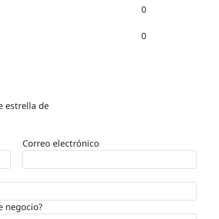
0
0
 estrella de
Correo electrónico
te negocio?