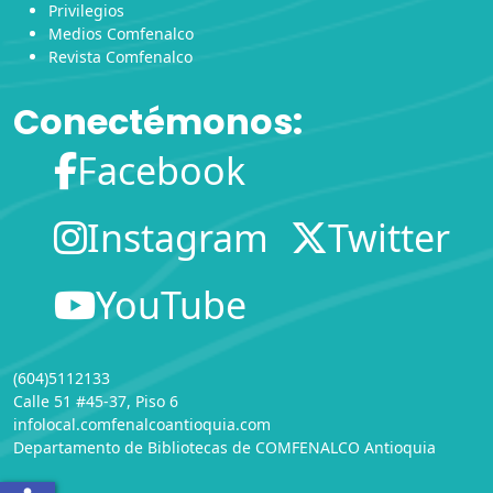
Privilegios
Medios Comfenalco
Revista Comfenalco
Conectémonos:
Facebook
Instagram
Twitter
YouTube
(604)5112133
Calle 51 #45-37, Piso 6
infolocal.comfenalcoantioquia.com
Departamento de Bibliotecas
de
COMFENALCO Antioquia