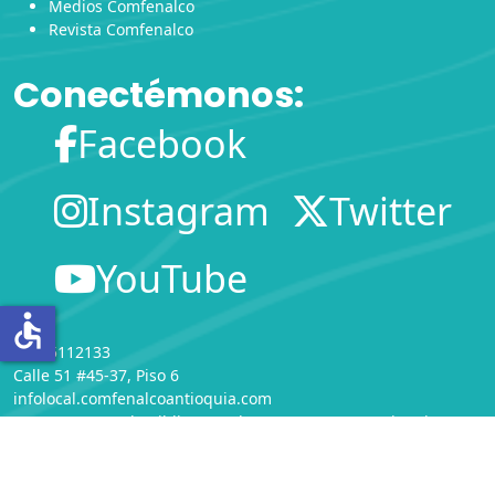
Medios Comfenalco
Revista Comfenalco
Conectémonos:
Facebook
Instagram
Twitter
YouTube
accessible
(604)5112133
Calle 51 #45-37, Piso 6
infolocal.comfenalcoantioquia.com
Departamento de Bibliotecas
de
COMFENALCO Antioquia