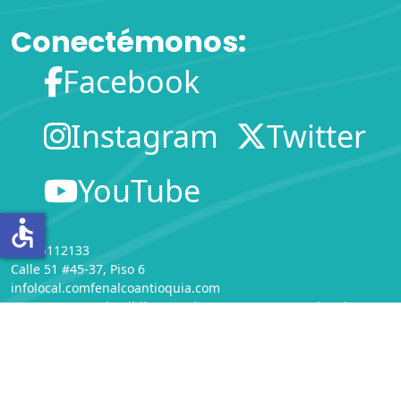
Conectémonos:
Facebook
Instagram
Twitter
YouTube
accessible
(604)5112133
Calle 51 #45-37, Piso 6
infolocal.comfenalcoantioquia.com
Departamento de Bibliotecas
de
COMFENALCO Antioquia
Servicio de Información Local - Comfenalco Antioquia -