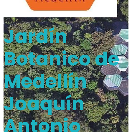
Pública
Jardín
Botanico de
Medellín
Joaquín
Antonio