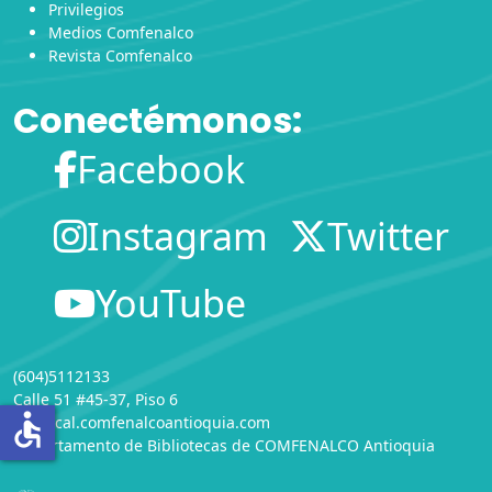
Privilegios
Medios Comfenalco
Revista Comfenalco
Conectémonos:
Facebook
Instagram
Twitter
YouTube
(604)5112133
Calle 51 #45-37, Piso 6
accessible
infolocal.comfenalcoantioquia.com
Departamento de Bibliotecas
de
COMFENALCO Antioquia