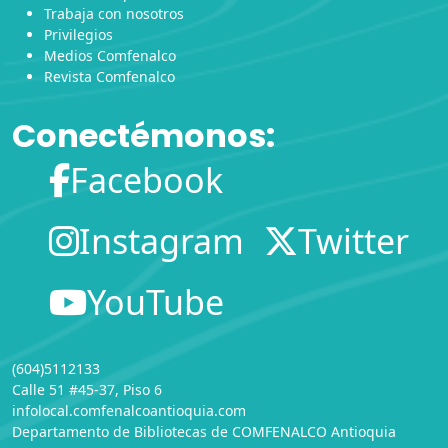
Trabaja con nosotros
Privilegios
Medios Comfenalco
Revista Comfenalco
Conectémonos:
Facebook
Instagram
Twitter
YouTube
(604)5112133
Calle 51 #45-37, Piso 6
infolocal.comfenalcoantioquia.com
Departamento de Bibliotecas
de
COMFENALCO Antioquia