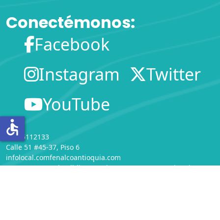
Conectémonos:
Facebook
Instagram
Twitter
YouTube
accessible
(604)5112133
Calle 51 #45-37, Piso 6
infolocal.comfenalcoantioquia.com
Departamento de Bibliotecas
de
COMFENALCO Antioquia
Servicio de Información Local - Comfenalco Antioquia -