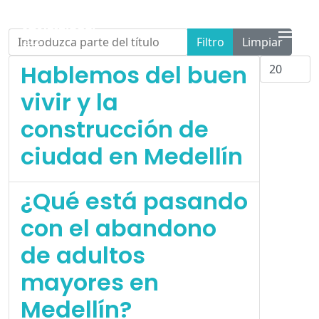
Introduzca parte del título
Filtro
Limpiar
Cantidad
Hablemos del buen
vivir y la
construcción de
ciudad en Medellín
¿Qué está pasando
con el abandono
de adultos
mayores en
Medellín?