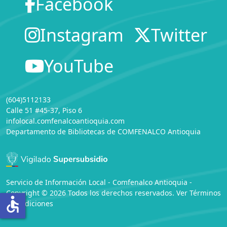
Facebook
Instagram
Twitter
YouTube
(604)5112133
Calle 51 #45-37, Piso 6
infolocal.comfenalcoantioquia.com
Departamento de Bibliotecas
de
COMFENALCO Antioquia
Servicio de Información Local - Comfenalco Antioquia -
Copyright © 2026 Todos los derechos reservados. Ver
Términos
accessible
y Condiciones