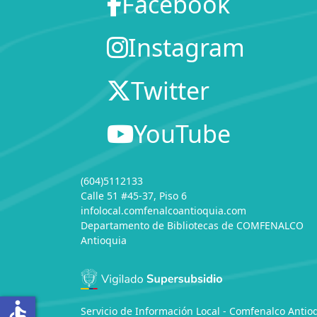
Facebook
Instagram
Twitter
YouTube
(604)5112133
Calle 51 #45-37, Piso 6
infolocal.comfenalcoantioquia.com
Departamento de Bibliotecas
de
COMFENALCO
Antioquia
accessible
Servicio de Información Local - Comfenalco Antio