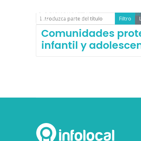
INI
Introduzca parte del título
Filtro
Comunidades protec
infantil y adolesce