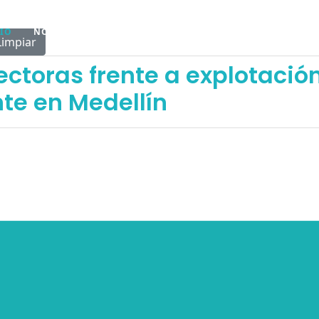
CIO
NOSOTROS
AGENDA
PARA TI
BIBLIOTE
Limpiar
toras frente a explotación
nte en Medellín