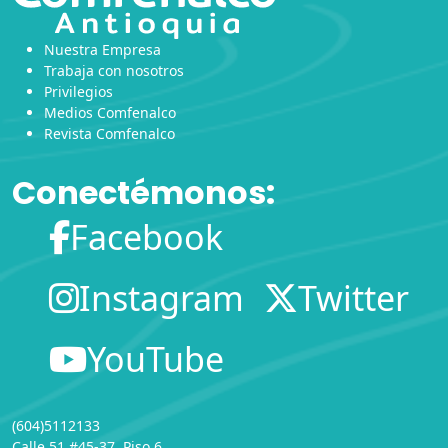
Nuestra Empresa
Trabaja con nosotros
Privilegios
Medios Comfenalco
Revista Comfenalco
Conectémonos:
Facebook
Instagram
Twitter
YouTube
(604)5112133
Calle 51 #45-37, Piso 6