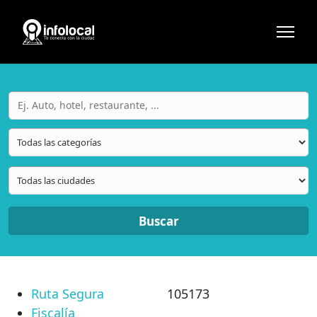
Buscar
Ruta Segura
105173
Fiscalía