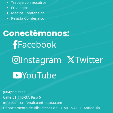
Trabaja con nosotros
Privilegios
Medios Comfenalco
Revista Comfenalco
Conectémonos:
Facebook
Instagram
Twitter
YouTube
(604)5112133
Calle 51 #45-37, Piso 6
infolocal.comfenalcoantioquia.com
Departamento de Bibliotecas
de
COMFENALCO Antioquia