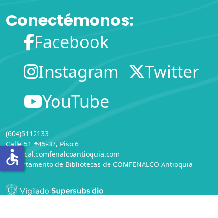
Conectémonos:
Facebook
Instagram
Twitter
YouTube
(604)5112133
Calle 51 #45-37, Piso 6
accessible
infolocal.comfenalcoantioquia.com
Departamento de Bibliotecas
de
COMFENALCO Antioquia
Servicio de Información Local - Comfenalco Antioquia -