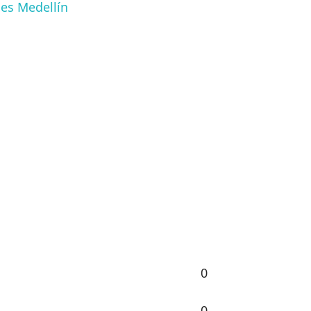
es Medellín
0
0