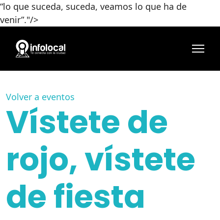
“lo que suceda, suceda, veamos lo que ha de
venir”."/>
Volver a eventos
Vístete de
rojo, vístete
de fiesta