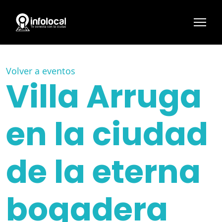
Volver a eventos
Villa Arruga
en la ciudad
de la eterna
bogadera