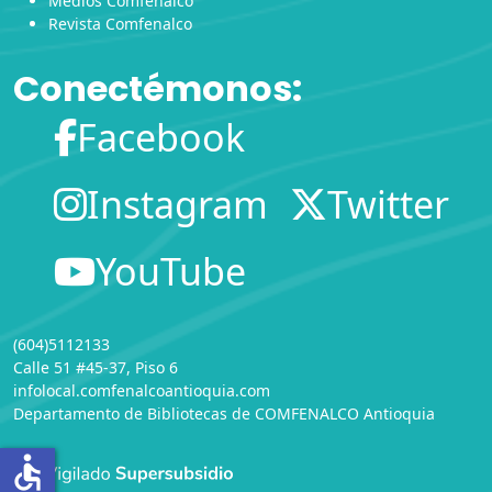
Medios Comfenalco
Revista Comfenalco
Conectémonos:
Facebook
Instagram
Twitter
YouTube
(604)5112133
Calle 51 #45-37, Piso 6
infolocal.comfenalcoantioquia.com
Departamento de Bibliotecas
de
COMFENALCO Antioquia
accessible