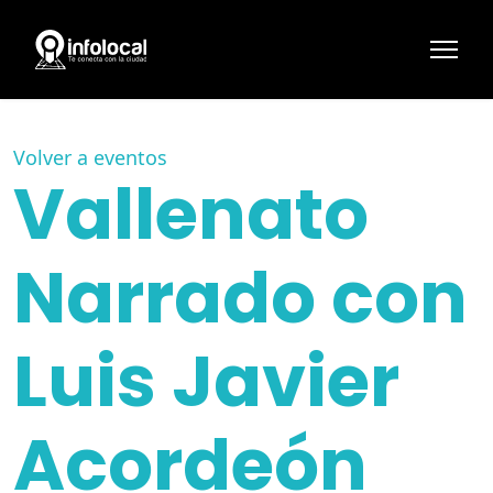
Volver a eventos
Vallenato
Narrado con
Luis Javier
Acordeón