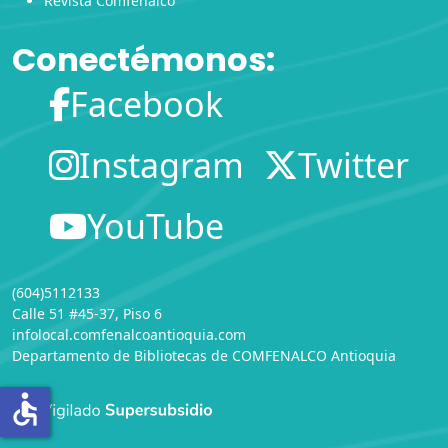
Revista Comfenalco
Conectémonos:
Facebook
Instagram
Twitter
YouTube
(604)5112133
Calle 51 #45-37, Piso 6
infolocal.comfenalcoantioquia.com
Departamento de Bibliotecas
de
COMFENALCO Antioquia
accessible