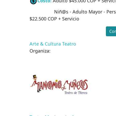
Costo:
Adulto $45.000 COP + Servic
Niñ@s - Adulto Mayor - Persona c
$22.500 COP + Servicio
Com
Arte & Cultura
Teatro
Organiza: