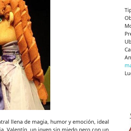
Ti
Ob
M
Pr
Ub
Ca
An
m
Lu
atral llena de magia, humor y emoción, ideal
ria, Valentín, un joven sin miedo pero con un