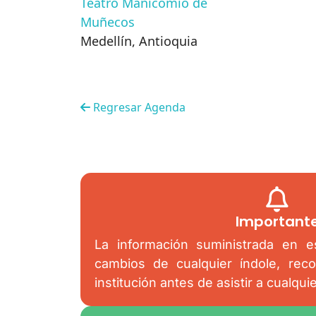
Teatro Manicomio de
Muñecos
Medellín
,
Antioquia
Regresar Agenda
Important
La información suministrada en es
cambios de cualquier índole, rec
institución antes de asistir a cualqui