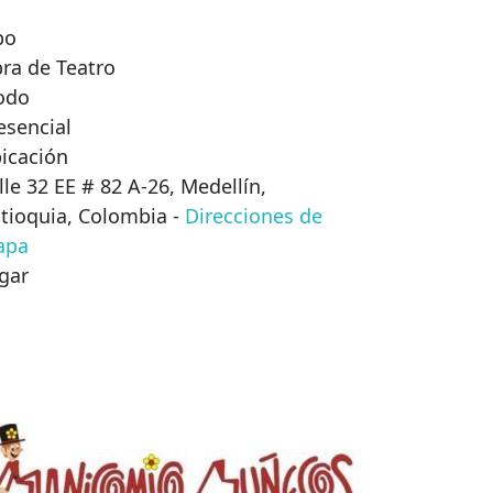
po
ra de Teatro
odo
esencial
icación
lle 32 EE # 82 A-26, Medellín,
tioquia, Colombia
-
Direcciones de
apa
gar