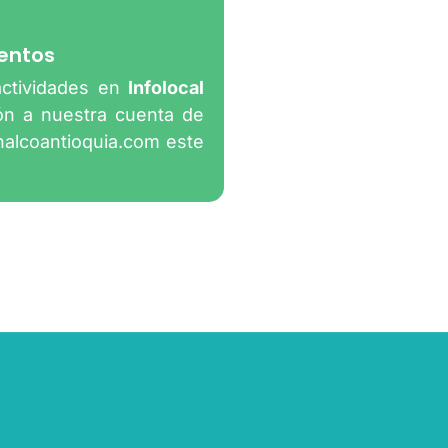
entos
actividades en
Infolocal
ión a nuestra cuenta de
nalcoantioquia.com
este