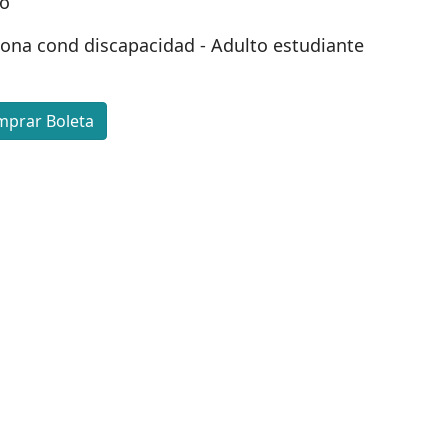
io
ond discapacidad - Adulto estudiante
prar Boleta