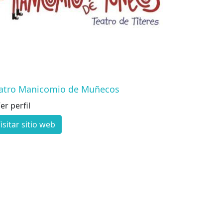
atro Manicomio de Muñecos
er perfil
isitar sitio web