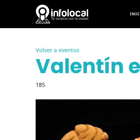
INI
Volver a eventos
Valentín e
185