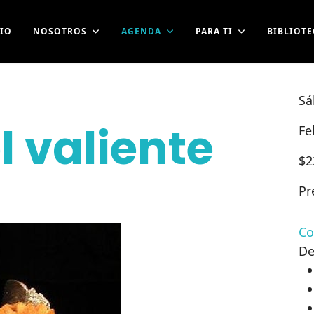
CIO
NOSOTROS
AGENDA
PARA TI
BIBLIOTE
Sá
l valiente
Fe
$
2
Pr
Co
De