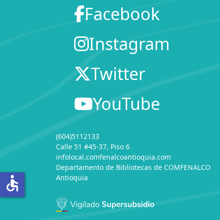
Facebook
Instagram
Twitter
YouTube
(604)5112133
Calle 51 #45-37, Piso 6
infolocal.comfenalcoantioquia.com
Departamento de Bibliotecas
de
COMFENALCO
Antioquia
accessible