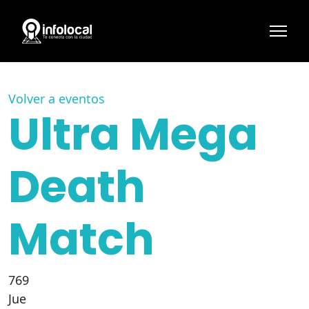
Volver a eventos
Ultra Mega
Death
Match
769
Jue