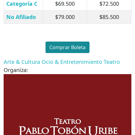
Categoría C
$69.500
$72.500
No Afiliado
$79.000
$85.500
Comprar Boleta
Arte & Cultura
Ocio & Entretenimiento
Teatro
Organiza: