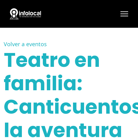
Volver a eventos
Teatro en
familia:
Canticuento
la aventura