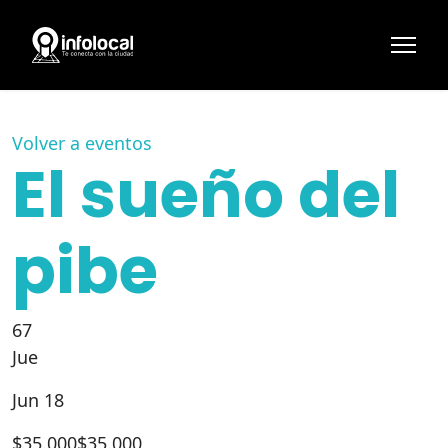
Volver a eventos
El sueño del
pibe
67
Jue
Jun 18
$
35.000
$35.000