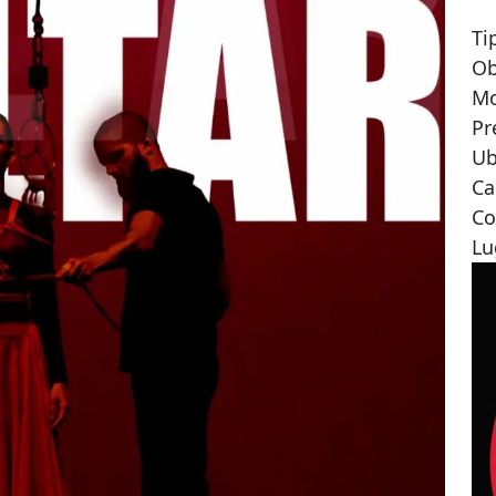
Ti
Ob
M
Pr
Ub
Ca
Co
Lu