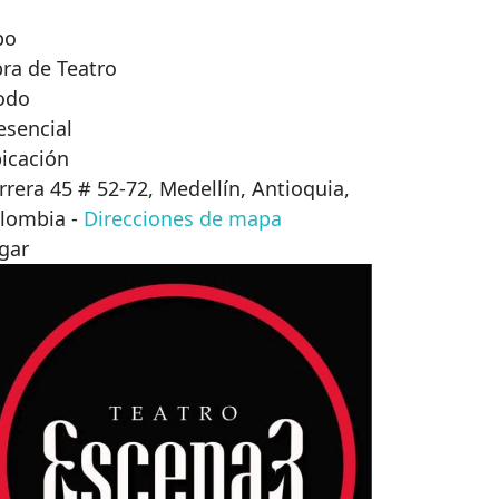
po
ra de Teatro
odo
esencial
icación
rrera 45 # 52-72, Medellín, Antioquia,
lombia
-
Direcciones de mapa
gar