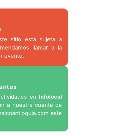
e
te sitio está sujeta a
omendamos llamar a la
er evento.
entos
actividades en
Infolocal
ión a nuestra cuenta de
nalcoantioquia.com
este