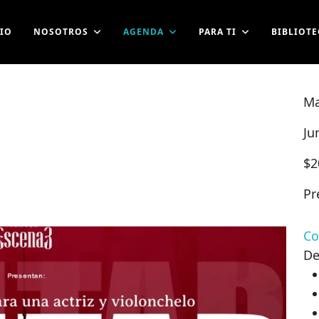
CIO
NOSOTROS
AGENDA
PARA TI
BIBLIOTE
Ma
Ju
$
2
Pr
Co
De