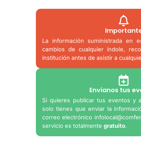
Important
La información suministrada en es
cambios de cualquier índole, rec
institución antes de asistir a cualqui
Envíanos tus ev
Si quieres publicar tus eventos y 
solo tienes que enviar la informac
correo electrónico
infolocal@comfe
servicio es totalmente
gratuito
.