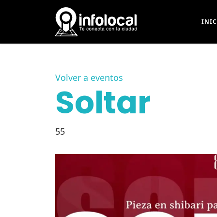
INI
Volver a eventos
Soltar
55