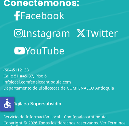
Conectémonos:
Facebook
Instagram
Twitter
YouTube
(604)5112133
Calle 51 #45-37, Piso 6
infolocal.comfenalcoantioquia.com
Departamento de Bibliotecas
de
COMFENALCO Antioquia
accessible
Servicio de Información Local - Comfenalco Antioquia -
Copyright © 2026 Todos los derechos reservados. Ver
Términos
y Condiciones