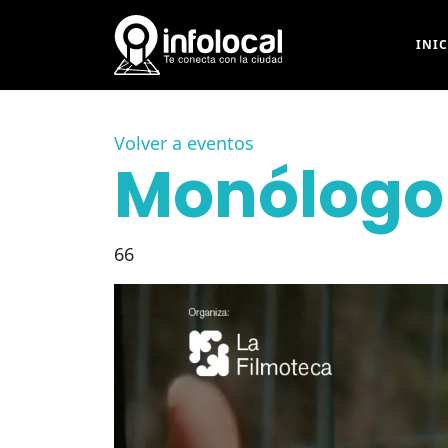
INI
Volver a eventos
Monólogo 
66