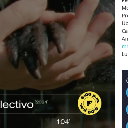
Pe
M
Pr
Ub
Ca
An
m
Lu