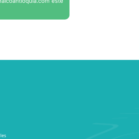
nalcoantioquia.com
este
les