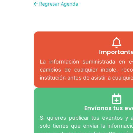
Regresar Agenda
Important
La información suministrada en es
cambios de cualquier índole, rec
institución antes de asistir a cualqui
Envíanos tus ev
Si quieres publicar tus eventos y 
solo tienes que enviar la informac