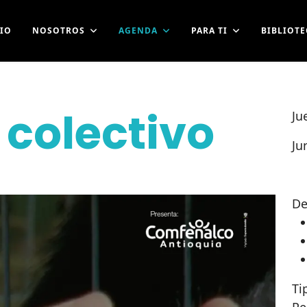
CIO
NOSOTROS
AGENDA
PARA TI
BIBLIOTE
colectivo
Ju
Ju
De
Ti