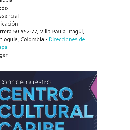
lícula
odo
esencial
icación
rrera 50 #52-77, Villa Paula, Itagüi,
tioquia, Colombia
-
Direcciones de
apa
gar