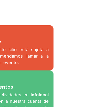
e
te sitio está sujeta a
omendamos llamar a la
er evento.
entos
actividades en
Infolocal
ión a nuestra cuenta de