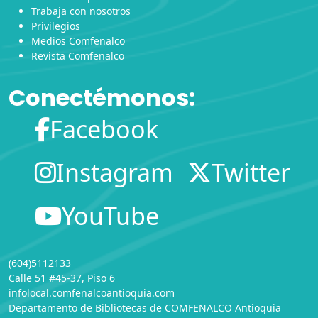
Trabaja con nosotros
Privilegios
Medios Comfenalco
Revista Comfenalco
Conectémonos:
Facebook
Instagram
Twitter
YouTube
(604)5112133
Calle 51 #45-37, Piso 6
infolocal.comfenalcoantioquia.com
Departamento de Bibliotecas
de
COMFENALCO Antioquia