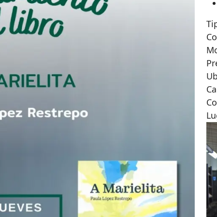
Ti
Co
M
Pr
Ub
Ca
Co
Lu