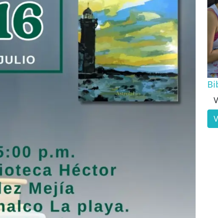
Bi
V
V