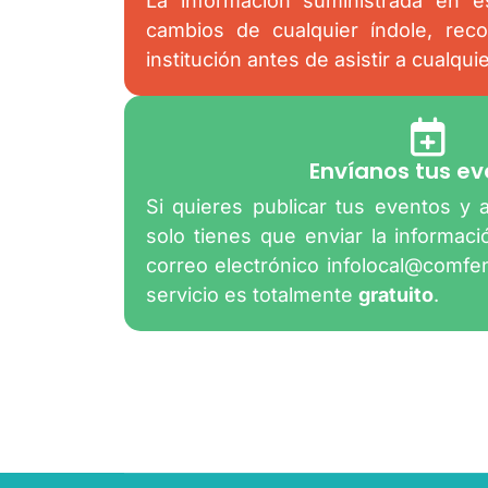
La información suministrada en es
cambios de cualquier índole, rec
institución antes de asistir a cualqui
Envíanos tus ev
Si quieres publicar tus eventos y 
solo tienes que enviar la informac
correo electrónico
infolocal@comfe
servicio es totalmente
gratuito
.