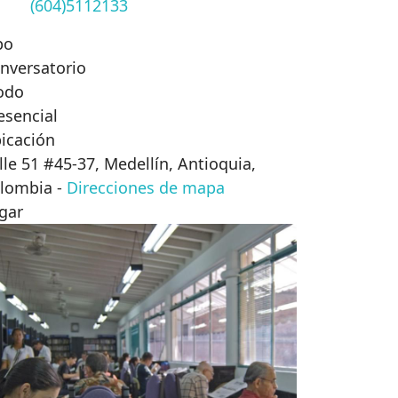
(604)5112133
po
nversatorio
odo
esencial
icación
lle 51 #45-37, Medellín, Antioquia,
lombia
-
Direcciones de mapa
gar