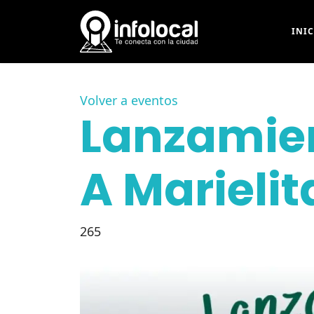
INI
Volver a eventos
Lanzamient
A Marielit
265