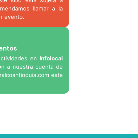
te sitio está sujeta a
omendamos llamar a la
er evento.
entos
actividades en
Infolocal
ión a nuestra cuenta de
nalcoantioquia.com
este