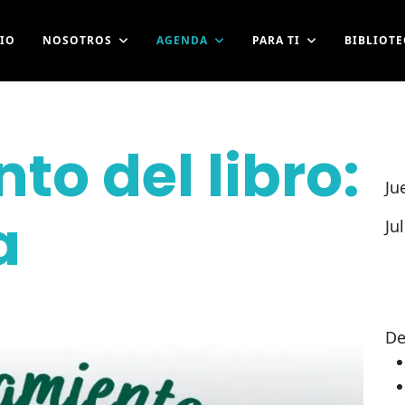
CIO
NOSOTROS
AGENDA
PARA TI
BIBLIOTE
o del libro:
Ju
a
Ju
De