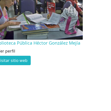
blioteca Pública Héctor González Mejía
er perfil
isitar sitio web