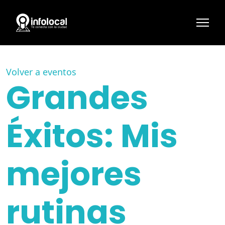
Volver a eventos
Grandes
Éxitos: Mis
mejores
rutinas