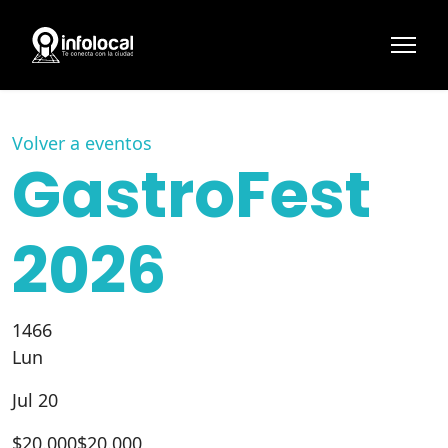
Volver a eventos
GastroFest
2026
1466
Lun
Jul 20
$
20.000
$20.000