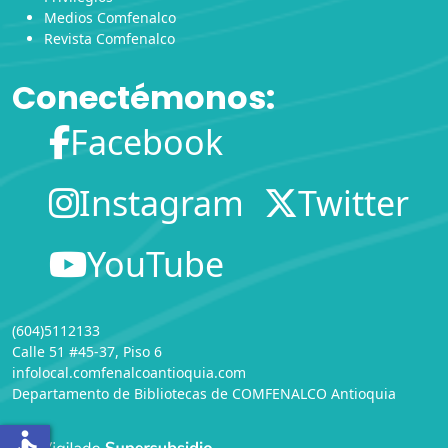
Medios Comfenalco
Revista Comfenalco
Conectémonos:
Facebook
Instagram
Twitter
YouTube
(604)5112133
Calle 51 #45-37, Piso 6
infolocal.comfenalcoantioquia.com
Departamento de Bibliotecas
de
COMFENALCO Antioquia
accessible