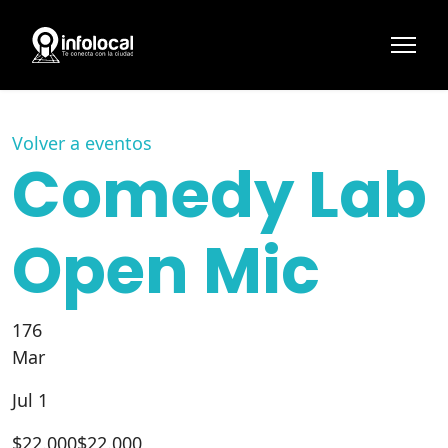
Volver a eventos
Comedy Lab
Open Mic
176
Mar
Jul 1
$
22.000
$22.000