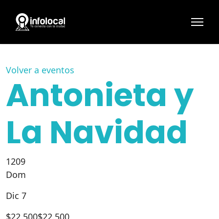
Volver a eventos
Antonieta y
La Navidad
1209
Dom
Dic 7
$
22.500
$22.500